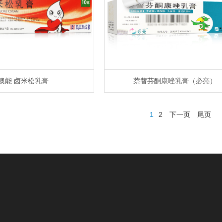
澳能 卤米松乳膏
萘替芬酮康唑乳膏（必亮）
1
2
下一页
尾页