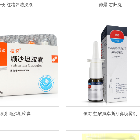
步长 红核妇洁洗液
仲景 右归丸
穗悦 缬沙坦胶囊
敏奇 盐酸氮卓斯汀鼻喷雾剂