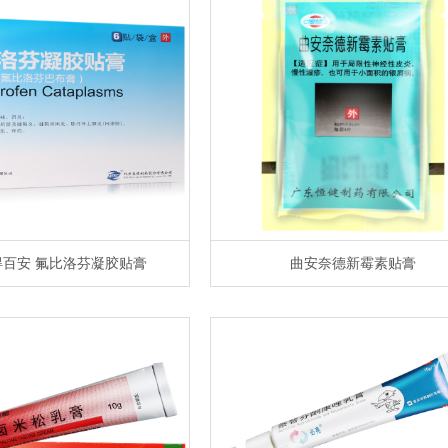
得百安 氟比洛芬凝胶贴膏
曲安奈德新霉素贴膏