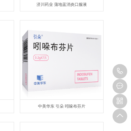
济川药业 蒲地蓝消炎口服液
0
5
中美华东 引朵 吲哚布芬片